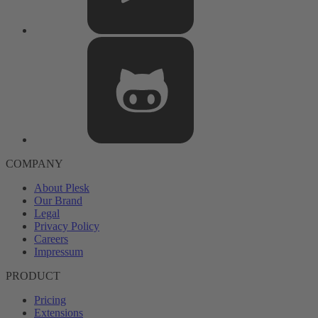
COMPANY
About Plesk
Our Brand
Legal
Privacy Policy
Careers
Impressum
PRODUCT
Pricing
Extensions