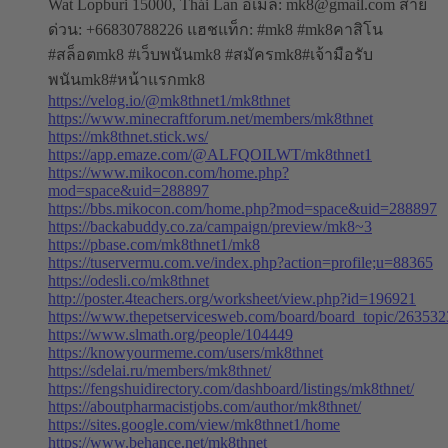
Wat Lopburi 15000, Thái Lan อีเมล:
mk8@gmail.com
สาย
ด่วน: +66830788226 แฮชแท็ก: #mk8 #mk8คาสิโน
#สล็อตmk8 #เว็บพนันmk8 #สมัครmk8#เจ้ามือรับ
พนันmk8#หน้าแรกmk8
https://velog.io/@mk8thnet1/mk8thnet
https://www.minecraftforum.net/members/mk8thnet
https://mk8thnet.stick.ws/
https://app.emaze.com/@ALFQOILWT/mk8thnet1
https://www.mikocon.com/home.php?
mod=space&uid=288897
https://bbs.mikocon.com/home.php?mod=space&uid=288897
https://backabuddy.co.za/campaign/preview/mk8~3
https://pbase.com/mk8thnet1/mk8
https://tuservermu.com.ve/index.php?action=profile;u=88365
https://odesli.co/mk8thnet
http://poster.4teachers.org/worksheet/view.php?id=196921
https://www.thepetservicesweb.com/board/board_topic/26353
https://www.slmath.org/people/104449
https://knowyourmeme.com/users/mk8thnet
https://sdelai.ru/members/mk8thnet/
https://fengshuidirectory.com/dashboard/listings/mk8thnet/
https://aboutpharmacistjobs.com/author/mk8thnet/
https://sites.google.com/view/mk8thnet1/home
https://www.behance.net/mk8thnet