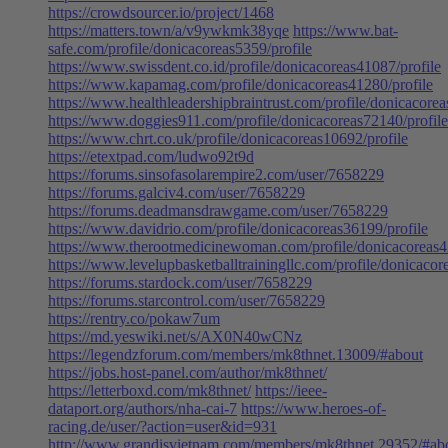
https://crowdsourcer.io/project/1468
https://matters.town/a/v9ywkmk38yqe
https://www.bat-
safe.com/profile/donicacoreas5359/profile
https://www.swissdent.co.id/profile/donicacoreas41087/profile
https://www.kapamag.com/profile/donicacoreas41280/profile
https://www.healthleadershipbraintrust.com/profile/donicacorea
https://www.doggies911.com/profile/donicacoreas72140/profile
https://www.chrt.co.uk/profile/donicacoreas10692/profile
https://etextpad.com/ludwo92t9d
https://forums.sinsofasolarempire2.com/user/7658229
https://forums.galciv4.com/user/7658229
https://forums.deadmansdrawgame.com/user/7658229
https://www.davidrio.com/profile/donicacoreas36199/profile
https://www.therootmedicinewoman.com/profile/donicacoreas4
https://www.levelupbasketballtrainingllc.com/profile/donicacor
https://forums.stardock.com/user/7658229
https://forums.starcontrol.com/user/7658229
https://rentry.co/pokaw7um
https://md.yeswiki.net/s/AX0N40wCNz
https://legendzforum.com/members/mk8thnet.13009/#about
https://jobs.host-panel.com/author/mk8thnet/
https://letterboxd.com/mk8thnet/
https://ieee-
dataport.org/authors/nha-cai-7
https://www.heroes-of-
racing.de/user/?action=user&id=931
http://www.grandisvietnam.com/members/mk8thnet.29352/#ab