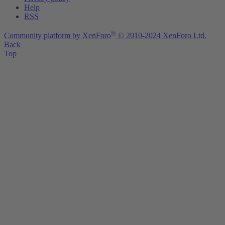
Help
RSS
®
Community platform by XenForo
© 2010-2024 XenForo Ltd.
Back
Top