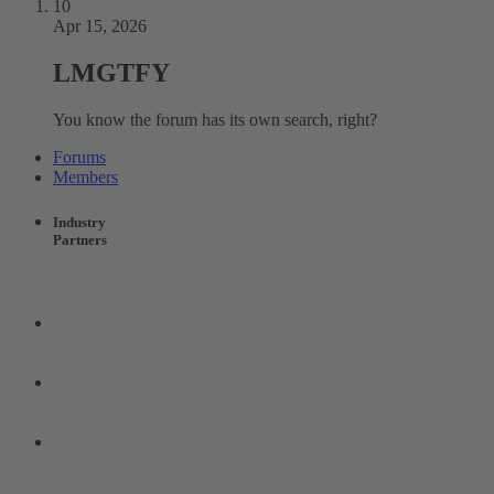
10
Apr 15, 2026
LMGTFY
You know the forum has its own search, right?
Forums
Members
Industry
Partners