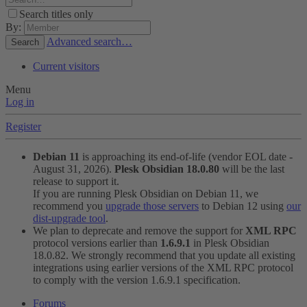
Search titles only
By:
Advanced search…
Search
Current visitors
Menu
Log in
Register
Debian 11
is approaching its end-of-life (vendor EOL date -
August 31, 2026).
Plesk Obsidian 18.0.80
will be the last
release to support it.
If you are running Plesk Obsidian on Debian 11, we
recommend you
upgrade those servers
to Debian 12 using
our
dist-upgrade tool
.
We plan to deprecate and remove the support for
XML RPC
protocol versions earlier than
1.6.9.1
in Plesk Obsidian
18.0.82. We strongly recommend that you update all existing
integrations using earlier versions of the XML RPC protocol
to comply with the version 1.6.9.1 specification.
Forums