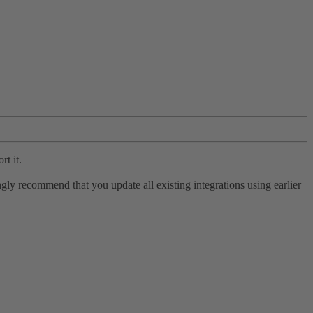
rt it.
ly recommend that you update all existing integrations using earlier