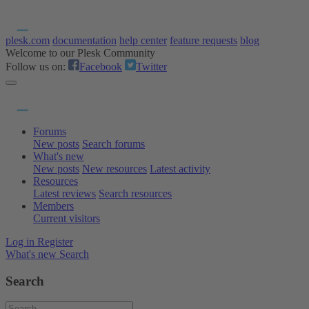
plesk.com
documentation
help center
feature requests
blog
Welcome to our Plesk Community
Follow us on:
Facebook
Twitter
Forums
New posts
Search forums
What's new
New posts
New resources
Latest activity
Resources
Latest reviews
Search resources
Members
Current visitors
Log in
Register
What's new
Search
Search