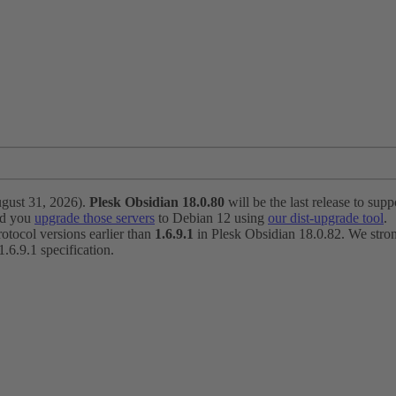
ugust 31, 2026).
Plesk Obsidian 18.0.80
will be the last release to suppo
nd you
upgrade those servers
to Debian 12 using
our dist-upgrade tool
.
otocol versions earlier than
1.6.9.1
in Plesk Obsidian 18.0.82. We strong
6.9.1 specification.