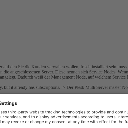
er auf den Sie die Kunden verwalten wollen, frisch installiert sein m
n die angeschlossenen Server. Diese nennen sich Service Nodes. Wenn 
 angelegt. Dadurch weiß der Management Node, auf welchem Service 
 but it already has subscriptions. -> Der Plesk Mutli Server master Nod
 installieren.