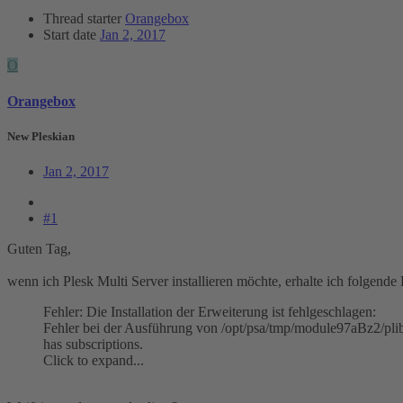
Thread starter
Orangebox
Start date
Jan 2, 2017
O
Orangebox
New Pleskian
Jan 2, 2017
#1
Guten Tag,
wenn ich Plesk Multi Server installieren möchte, erhalte ich folgend
Fehler: Die Installation der Erweiterung ist fehlgeschlagen:
Fehler bei der Ausführung von /opt/psa/tmp/module97aBz2/plib/s
has subscriptions.
Click to expand...