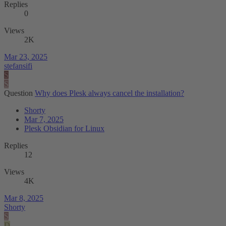
Replies
0
Views
2K
Mar 23, 2025
stefansifi
S
S
Question
Why does Plesk always cancel the installation?
Shorty
Mar 7, 2025
Plesk Obsidian for Linux
Replies
12
Views
4K
Mar 8, 2025
Shorty
S
D