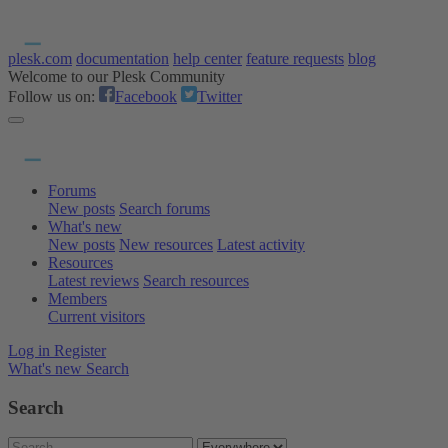
plesk.com
documentation
help center
feature requests
blog
Welcome to our Plesk Community
Follow us on:
Facebook
Twitter
Forums
New posts
Search forums
What's new
New posts
New resources
Latest activity
Resources
Latest reviews
Search resources
Members
Current visitors
Log in
Register
What's new
Search
Search