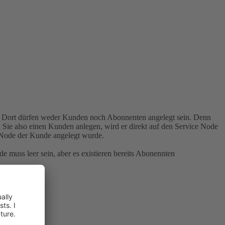
uss. Dort dürfen weder Kunden noch Abonnenten angelegt sein. Denn
Sie also einen Kunden anlegen, wird er direkt auf den Service Node
Node der Kunde angelegt wurde.
e muss leer sein, aber es existieren bereits Abonennten