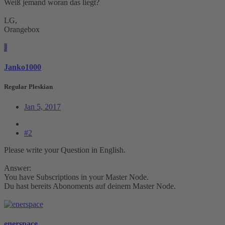
Weiß jemand woran das liegt?
LG,
Orangebox
J
Janko1000
Regular Pleskian
Jan 5, 2017
#2
Please write your Question in English.
Answer:
You have Subscriptions in your Master Node.
Du hast bereits Abonoments auf deinem Master Node.
enerspace