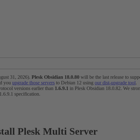
ugust 31, 2026).
Plesk Obsidian 18.0.80
will be the last release to suppo
nd you
upgrade those servers
to Debian 12 using
our dist-upgrade tool
.
otocol versions earlier than
1.6.9.1
in Plesk Obsidian 18.0.82. We strong
6.9.1 specification.
tall Plesk Multi Server