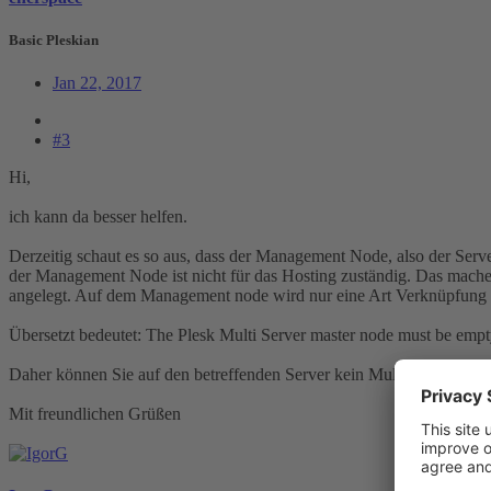
Basic Pleskian
Jan 22, 2017
#3
Hi,
ich kann da besser helfen.
Derzeitig schaut es so aus, dass der Management Node, also der Serv
der Management Node ist nicht für das Hosting zuständig. Das mache
angelegt. Auf dem Management node wird nur eine Art Verknüpfung
Übersetzt bedeutet: The Plesk Multi Server master node must be empty,
Daher können Sie auf den betreffenden Server kein Multi Server Plugin
Mit freundlichen Grüßen