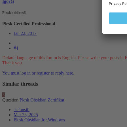
IgorG
Plesk addicted!
Plesk Certified Professional
Jan 22, 2017
#4
Default language of this forum is English. Please write your posts in 
Thank you.
You must log in or register to reply here.
Similar threads
S
Question
Plesk Obsidian Zertifikat
stefansifi
Mar 23, 2025
Plesk Obsidian for Windows