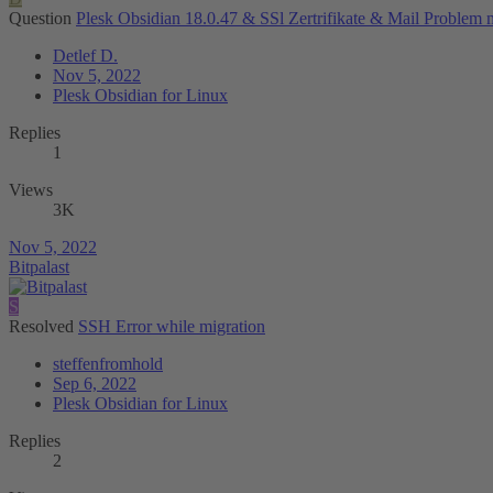
Question
Plesk Obsidian 18.0.47 & SSl Zertrifikate & Mail Problem mi
Detlef D.
Nov 5, 2022
Plesk Obsidian for Linux
Replies
1
Views
3K
Nov 5, 2022
Bitpalast
S
Resolved
SSH Error while migration
steffenfromhold
Sep 6, 2022
Plesk Obsidian for Linux
Replies
2